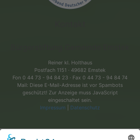
Kontakt
Bürgerstiftung Gemeinde Emstek
Reiner kl. Holthaus
Postfach 1151 · 49682 Emstek
Fon 0 44 73 - 94 84 23 · Fax 0 44 73 - 94 84 74
Mail:
Diese E-Mail-Adresse ist vor Spambots
geschützt! Zur Anzeige muss JavaScript
eingeschaltet sein.
Impressum
|
Datenschutz
Copyright © 2023 Bürgerstiftung der Gemeinde Emstek.
Designed by
RIEGER Dienstleistungen, Emstek
.