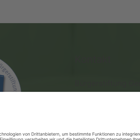
Kontakt
Bürgerstiftung G
Reiner kl. Holthaus
Postfach 1151 · 49682 Ems
Fon 0 44 73 - 94 84 23 · F
Mail:
Diese E-Mail-Adresse 
muss JavaScript eingeschalt
Impressum
|
Datenschutz