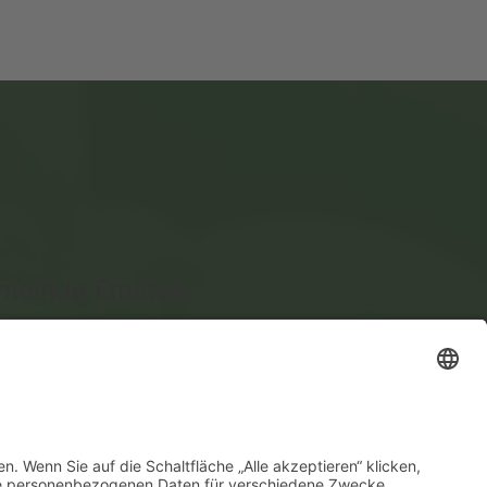
emeinde Emstek
tek
ax 0 44 73 - 94 84 74
ist vor Spambots geschützt! Zur Anzeige
et sein.