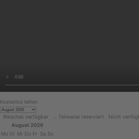
Kostenlos leihen
Rikschas verfügbar
... Teilweise reserviert
Nicht verfüg
August 2026
Mo
Di
Mi
Do
Fr
Sa
So