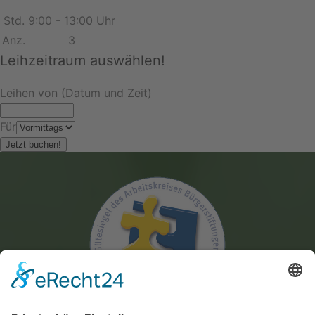
Std.
9:00 - 13:00 Uhr
Anz.
3
Leihzeitraum auswählen!
Leihen von (Datum und Zeit)
Für