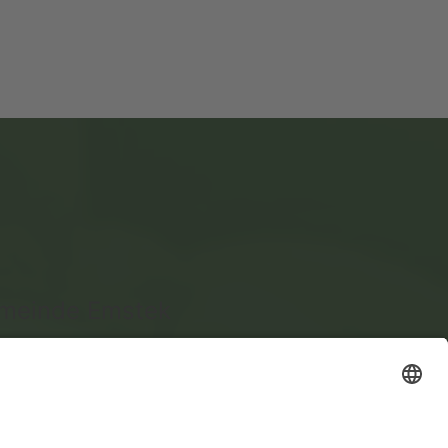
emeinde Emstek
tek
ax 0 44 73 - 94 84 74
ist vor Spambots geschützt! Zur Anzeige