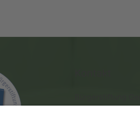
Kontakt
Bürgerstiftung G
Reiner kl. Holthaus
Postfach 1151 · 49682 Ems
Fon 0 44 73 - 94 84 23 · F
Mail:
Diese E-Mail-Adresse 