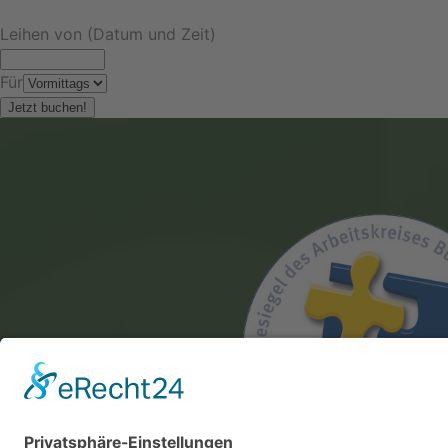
Leihen von (Datum und Zeit)
Für