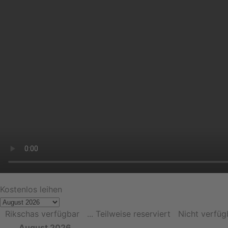
Kostenlos leihen
Rikschas verfügbar
... Teilweise reserviert
Nicht verfüg
August 2026