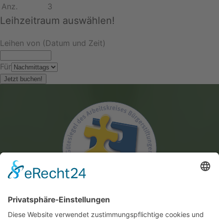
Anz.
3
Leihzeitraum auswählen!
Leihen von (Datum und Zeit)
Für