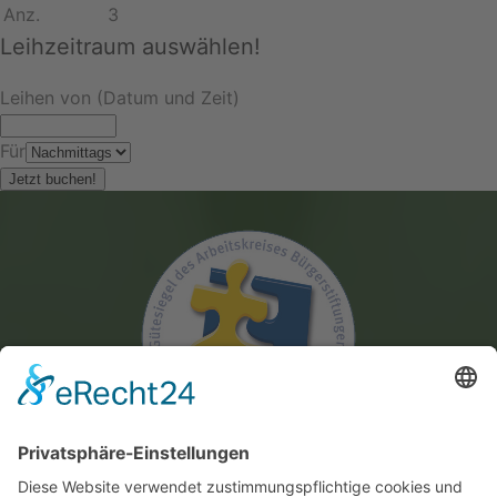
Anz.
3
Leihzeitraum auswählen!
Leihen von (Datum und Zeit)
Für