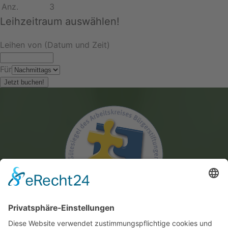
Anz.
3
Leihzeitraum auswählen!
Leihen von (Datum und Zeit)
Für